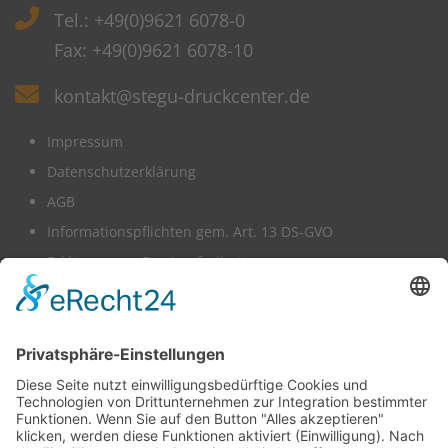
Tel.: +49(0)9621 6078-0
Fax: +49(0)9621 6078-10
kontakt@stegu-druckcenter.de
Impressum
Datenschutzerklärung
AGB
Informationspflichten gem. Art. 13 DS-GVO
Erklärung zur Barrierefreiheit
Wir benötigen Ihre Zustimmung,
um den -Service zu laden!