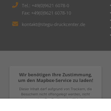
Tel.: +49(0)9621 6078-0
Fax: +49(0)9621 6078-10
kontakt@stegu-druckcenter.de
Wir benötigen Ihre Zustimmung,
um den Mapbox-Service zu laden!
Dieser Inhalt darf aufgrund von Trackern, die
Besuchern nicht offengelegt werden, nicht
geladen werden. Der Besitzer der Website muss
diese mit seinem CMP einrichten, um diesen
Inhalt zur Liste der verwendeten Technologien