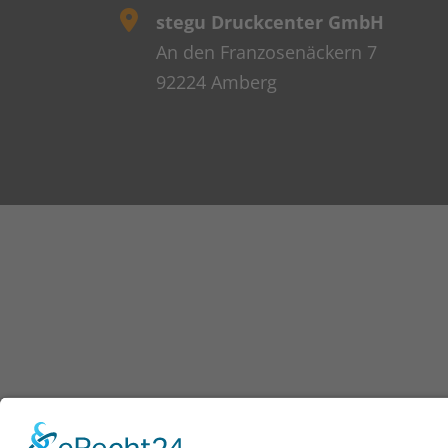
stegu Druckcenter GmbH
An den Franzosenäckern 7
92224 Amberg