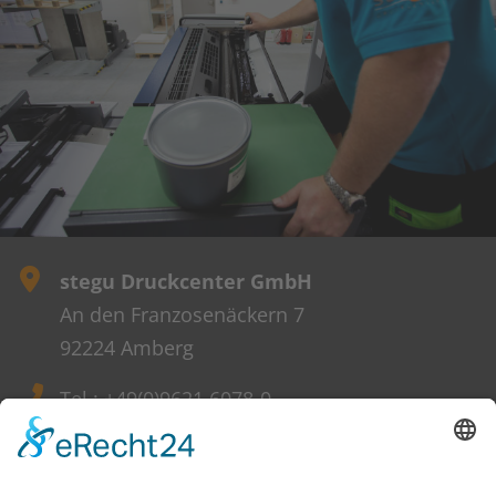
stegu Druckcenter GmbH
An den Franzosenäckern 7
92224 Amberg
Tel.: +49(0)9621 6078-0
Fax: +49(0)9621 6078-10
kontakt@stegu-druckcenter.de