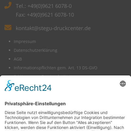
Tel.: +49(0)9621 6078-0
Fax: +49(0)9621 6078-10
kontakt@stegu-druckcenter.de
Impressum
Datenschutzerklärung
AGB
Informationspflichten gem. Art. 13 DS-GVO
Erklärung zur Barrierefreiheit
Wir benötigen Ihre Zustimmung,
um den -Service zu laden!