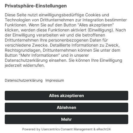
Wir benötigen Ihre Zustimmung,
um den -Service zu laden!
Dieser Inhalt darf aufgrund von Trackern, die
Besuchern nicht offengelegt werden, nicht
geladen werden. Der Besitzer der Website muss
diese mit seinem CMP einrichten, um diesen
Inhalt zur Liste der verwendeten Technologien
hinzuzufügen.
powered by
Usercentrics Consent Management
Platform
&
eRecht24
© 2026 stegu Druckcenter GmbH. made by
webfriends GmbH