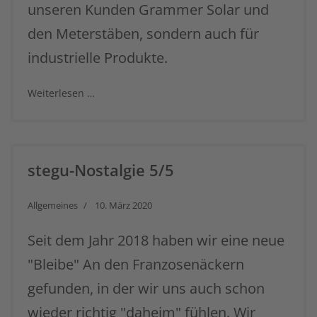
unseren Kunden Grammer Solar und
powered by
Usercentrics Consent
Management Platform
&
eRecht24
den Meterstäben, sondern auch für
industrielle Produkte.
Weiterlesen …
stegu-Nostalgie 5/5
Allgemeines
10. März 2020
Seit dem Jahr 2018 haben wir eine neue
"Bleibe" An den Franzosenäckern
gefunden, in der wir uns auch schon
wieder richtig "daheim" fühlen. Wir