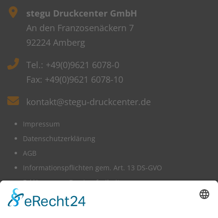
stegu Druckcenter GmbH
An den Franzosenäckern 7
92224 Amberg
Tel.: +49(0)9621 6078-0
Fax: +49(0)9621 6078-10
kontakt@stegu-druckcenter.de
Impressum
Datenschutzerklärung
AGB
Informationspflichten gem. Art. 13 DS-GVO
Erklärung zur Barrierefreiheit