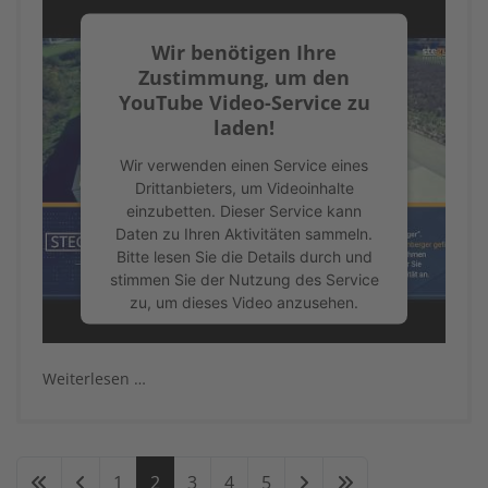
Wir benötigen Ihre
Zustimmung, um den
YouTube Video-Service zu
laden!
Wir verwenden einen Service eines
Drittanbieters, um Videoinhalte
einzubetten. Dieser Service kann
Daten zu Ihren Aktivitäten sammeln.
Bitte lesen Sie die Details durch und
stimmen Sie der Nutzung des Service
zu, um dieses Video anzusehen.
Mehr Informationen
Weiterlesen …
Akzeptieren
powered by
Usercentrics Consent
Management Platform
&
eRecht24
1
2
3
4
5