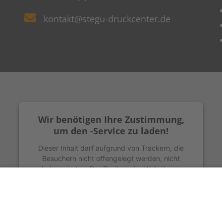
kontakt@stegu-druckcenter.de
Wir benötigen Ihre Zustimmung,
um den -Service zu laden!
Dieser Inhalt darf aufgrund von Trackern, die
Besuchern nicht offengelegt werden, nicht
geladen werden. Der Besitzer der Website muss
diese mit seinem CMP einrichten, um diesen
Inhalt zur Liste der verwendeten Technologien
hinzuzufügen.
powered by
Usercentrics Consent Management