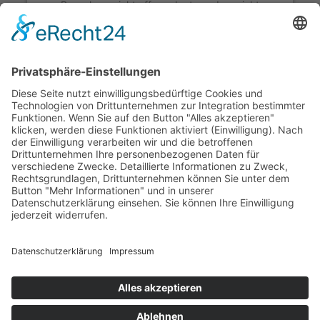
Besuchern nicht offengelegt werden, nicht
geladen werden. Der Besitzer der Website muss
diese mit seinem CMP einrichten, um diesen
Inhalt zur Liste der verwendeten Technologien
hinzuzufügen.
powered by
Usercentrics Consent Management
Platform
&
eRecht24
© 2026 stegu Druckcenter GmbH. made by
webfriends GmbH