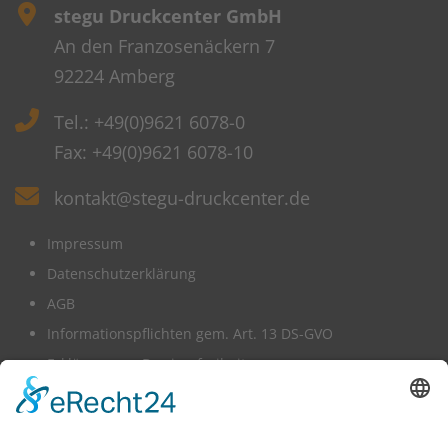
stegu Druckcenter GmbH
An den Franzosenäckern 7
92224 Amberg
Tel.: +49(0)9621 6078-0
Fax: +49(0)9621 6078-10
kontakt@stegu-druckcenter.de
Impressum
Datenschutzerklärung
AGB
Informationspflichten gem. Art. 13 DS-GVO
Erklärung zur Barrierefreiheit