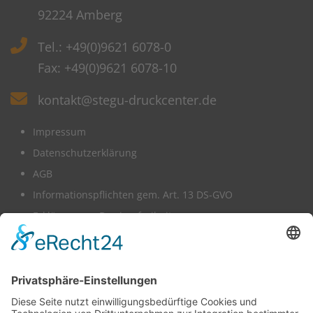
92224 Amberg
Tel.: +49(0)9621 6078-0
Fax: +49(0)9621 6078-10
kontakt@stegu-druckcenter.de
Impressum
Datenschutzerklärung
AGB
Informationspflichten gem. Art. 13 DS-GVO
Erklärung zur Barrierefreiheit