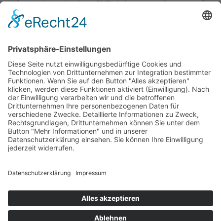
diese mit seinem CMP einrichten, um diesen
Inhalt zur Liste der verwendeten Technologien
hinzuzufügen.
powered by
Usercentrics Consent Management
Platform
&
eRecht24
© 2026 stegu Druckcenter GmbH. made by
webfriends GmbH