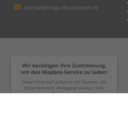
kontakt@stegu-druckcenter.de
Wir benötigen Ihre Zustimmung,
um den Mapbox-Service zu laden!
Dieser Inhalt darf aufgrund von Trackern, die
Besuchern nicht offengelegt werden, nicht
geladen werden. Der Besitzer der Website muss
diese mit seinem CMP einrichten, um diesen
Inhalt zur Liste der verwendeten Technologien
hinzuzufügen.
Powered by
Usercentrics Consent Management