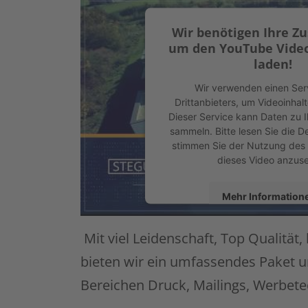
Wir benötigen Ihre Z
um den YouTube Video
laden!
Wir verwenden einen Ser
Drittanbieters, um Videoinhal
Dieser Service kann Daten zu I
sammeln. Bitte lesen Sie die D
stimmen Sie der Nutzung des 
dieses Video anzus
Mehr Information
Akzeptieren
Mit viel Leidenschaft, Top Qualität,
powered by
Usercentrics Con
bieten wir ein umfassendes Paket u
Platform
&
eRech
Bereichen Druck, Mailings, Werbete