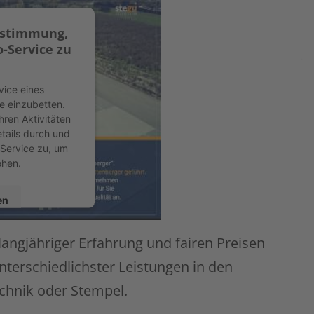
ustimmung,
-Service zu
vice eines
te einzubetten.
hren Aktivitäten
etails durch und
Service zu, um
ehen.
en
 langjähriger Erfahrung und fairen Preisen
sent Management
nterschiedlichster Leistungen in den
t24
chnik oder Stempel.