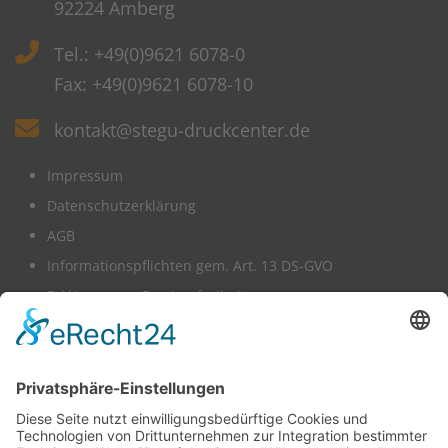
92224 Amberg
Tel.: +49(0)9621 6078-0
Fax: +49(0)9621 6078-10
kontakt@stegu-druckcenter.de
Impressum
Datenschutzerklärung
AGB
Informationspflichten gem. Art. 13 DS-GVO
Erklärung zur Barrierefreiheit