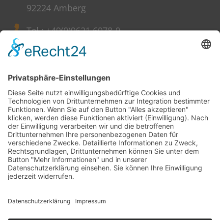
92224 Amberg
Tel.: +49(0)9621 6078-0
Fax: +49(0)9621 6078-10
kontakt@stegu-druckcenter.de
Impressum
Datenschutzerklärung
AGB
Informationspflichten gem. Art. 13 DS-GVO
Erklärung zur Barrierefreiheit