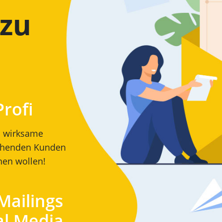
zu
Profi
ch wirksame
tehenden Kunden
nen wollen!
Mailings
al Media