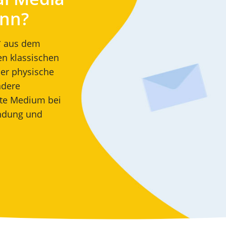
inn?
* aus dem
en klassischen
er physische
ndere
ste Medium bei
ndung und