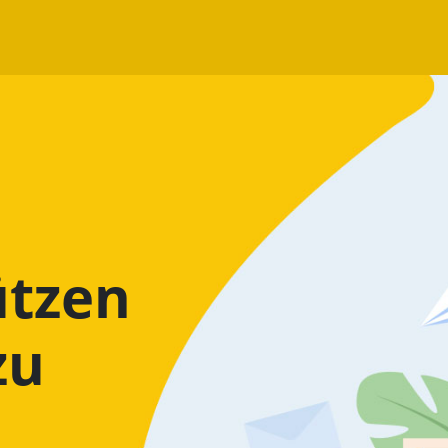
ützen
zu