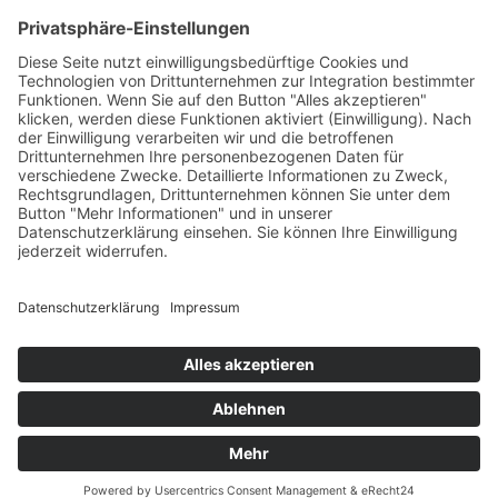
Wir benötigen Ihre Zustimmung,
um den -Service zu laden!
Dieser Inhalt darf aufgrund von Trackern, die
Besuchern nicht offengelegt werden, nicht
geladen werden. Der Besitzer der Website muss
diese mit seinem CMP einrichten, um diesen
Inhalt zur Liste der verwendeten Technologien
hinzuzufügen.
powered by
Usercentrics Consent Management
Platform
&
eRecht24
© 2026 stegu Druckcenter GmbH. made by
webfriends GmbH