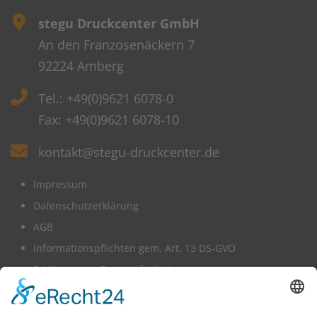
stegu Druckcenter GmbH
An den Franzosenäckern 7
92224 Amberg
Tel.: +49(0)9621 6078-0
Fax: +49(0)9621 6078-10
kontakt@stegu-druckcenter.de
Impressum
Datenschutzerklärung
AGB
Informationspflichten gem. Art. 13 DS-GVO
Erklärung zur Barrierefreiheit